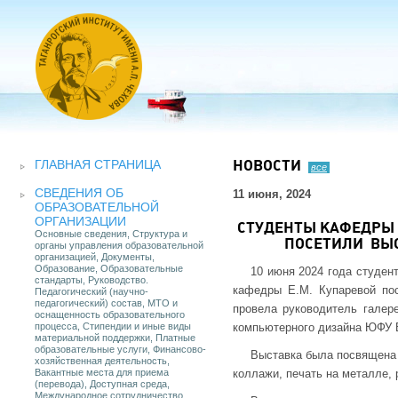
ГЛАВНАЯ СТРАНИЦА
НОВОСТИ
все
СВЕДЕНИЯ ОБ
11 июня, 2024
ОБРАЗОВАТЕЛЬНОЙ
ОРГАНИЗАЦИИ
СТУДЕНТЫ КАФЕДРЫ
Основные сведения, Структура и
ПОСЕТИЛИ ВЫС
органы управления образовательной
организацией, Документы,
Образование, Образовательные
10 июня 2024 года студен
стандарты, Руководство.
кафедры Е.М. Купаревой пос
Педагогический (научно-
педагогический) состав, МТО и
провела руководитель галер
оснащенность образовательного
процесса, Стипендии и иные виды
компьютерного дизайна ЮФУ 
материальной поддержки, Платные
образовательные услуги, Финансово-
Выставка была посвящена 
хозяйственная деятельность,
Вакантные места для приема
коллажи, печать на металле, 
(перевода), Доступная среда,
Международное сотрудничество