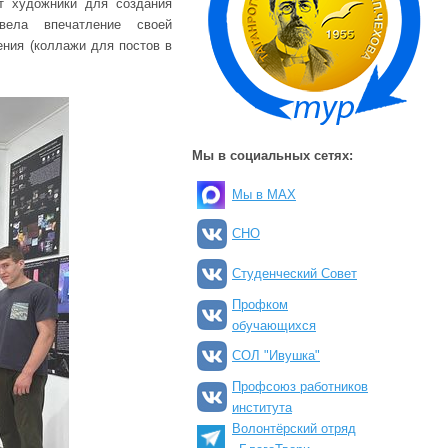
т художники для создания
вела впечатление своей
ния (коллажи для постов в
Мы в социальных сетях:
Мы в MAX
СНО
Студенческий Совет
Профком
обучающихся
СОЛ "Ивушка"
Профсоюз работников
института
Волонтёрский отряд