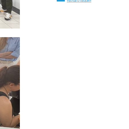
«БлагоТвори»