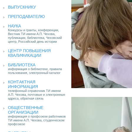
ВЫПУСКНИКУ
ПРЕПОДАВАТЕЛЮ
НАУКА
Конкурсы и гранты, конференции,
Вестник ТИ имени А.П. Чехова,
публикации, библиотека, Чеховский
центр, Российский день истории
ЦЕНТР ПОВЫШЕНИЯ
КВАЛИФИКАЦИИ
БИБЛИОТЕКА
информация о библиотеке, правила
пользования, электронный каталог
КОНТАКТНАЯ
ИНФОРМАЦИЯ
телефонный справочник ТИ имени
А.П. Чехова, почтовые и электронные
адреса, обратная связь
ОБЩЕСТВЕННЫЕ
ОРГАНИЗАЦИИ
информация о профсоюзе работников
ТИ имени А.П. Чехова, студенческом
профсоюзе