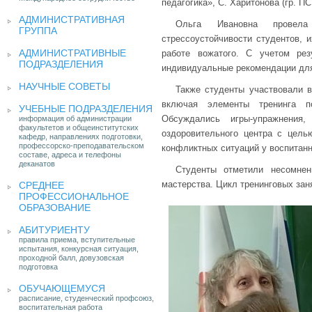
педагогика», С. Харитонова (гр. ПС
АДМИНИСТРАТИВНАЯ
Ольга Ивановна провела 
ГРУППА
стрессоустойчивости студентов, и
АДМИНИСТРАТИВНЫЕ
работе вожатого. С учетом рез
ПОДРАЗДЕЛЕНИЯ
индивидуальные рекомендации для
НАУЧНЫЕ СОВЕТЫ
Также студенты участвовали в
включая элементы тренинга по
УЧЕБНЫЕ ПОДРАЗДЕЛЕНИЯ
Обсуждались игры-упражнени
информация об администрации
факультетов и общеинститутских
оздоровительного центра с цел
кафедр, направлениях подготовки,
профессорско-преподавательском
конфликтных ситуаций у воспитанн
составе, адреса и телефоны
деканатов
Студенты отметили несомнен
мастерства. Цикл тренинговых зан
СРЕДНЕЕ
ПРОФЕССИОНАЛЬНОЕ
ОБРАЗОВАНИЕ
АБИТУРИЕНТУ
правила приема, вступительные
испытания, конкурсная ситуация,
проходной балл, довузовская
подготовка
ОБУЧАЮЩЕМУСЯ
расписание, студенческий профсоюз,
воспитательная работа