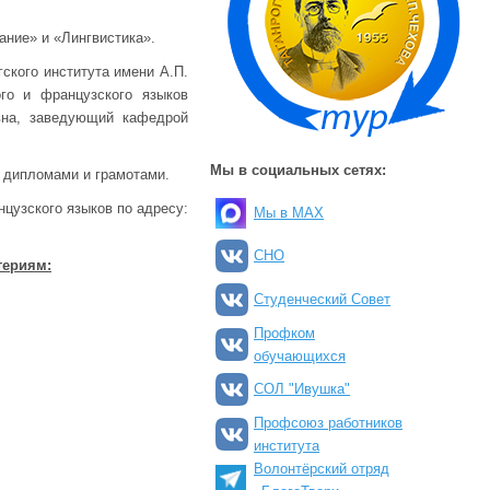
ание» и «Лингвистика».
ского института имени А.П.
го и французского языков
овна, заведующий кафедрой
Мы в социальных сетях:
 дипломами и грамотами.
цузского языков по адресу:
Мы в MAX
СНО
териям:
Студенческий Совет
Профком
обучающихся
СОЛ "Ивушка"
Профсоюз работников
института
Волонтёрский отряд