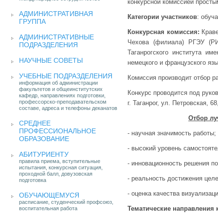
конкурсной комиссией просты
АДМИНИСТРАТИВНАЯ
Категории участников
: обуч
ГРУППА
Конкурсная комиссия:
Крав
АДМИНИСТРАТИВНЫЕ
Чехова (филиала) РГЭУ (РИ
ПОДРАЗДЕЛЕНИЯ
Таганрогского института им
НАУЧНЫЕ СОВЕТЫ
немецкого и французского язы
УЧЕБНЫЕ ПОДРАЗДЕЛЕНИЯ
Комиссия производит отбор р
информация об администрации
факультетов и общеинститутских
Конкурс проводится под руко
кафедр, направлениях подготовки,
профессорско-преподавательском
г. Таганрог, ул. Петровская, 6
составе, адреса и телефоны деканатов
Отбор лу
СРЕДНЕЕ
ПРОФЕССИОНАЛЬНОЕ
- научная значимость работы;
ОБРАЗОВАНИЕ
- высокий уровень самостоят
АБИТУРИЕНТУ
правила приема, вступительные
- инновационность решения п
испытания, конкурсная ситуация,
проходной балл, довузовская
- реальность достижения целе
подготовка
- оценка качества визуализац
ОБУЧАЮЩЕМУСЯ
расписание, студенческий профсоюз,
Тематические направления 
воспитательная работа