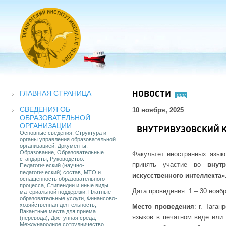
ГЛАВНАЯ СТРАНИЦА
НОВОСТИ
все
СВЕДЕНИЯ ОБ
10 ноября, 2025
ОБРАЗОВАТЕЛЬНОЙ
ОРГАНИЗАЦИИ
ВНУТРИВУЗОВСКИЙ К
Основные сведения, Структура и
органы управления образовательной
организацией, Документы,
Образование, Образовательные
Факультет иностранных язык
стандарты, Руководство.
принять участие во
внут
Педагогический (научно-
педагогический) состав, МТО и
искусственного интеллекта»
оснащенность образовательного
процесса, Стипендии и иные виды
Дата проведения: 1 – 30 ноябр
материальной поддержки, Платные
образовательные услуги, Финансово-
хозяйственная деятельность,
Место проведения
: г. Тага
Вакантные места для приема
языков в печатном виде или
(перевода), Доступная среда,
Международное сотрудничество