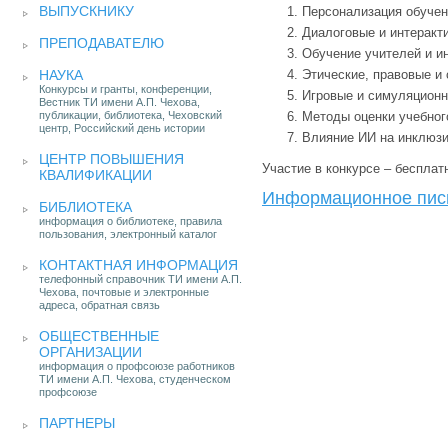
ВЫПУСКНИКУ
Персонализация обуче
Диалоговые и интеракт
ПРЕПОДАВАТЕЛЮ
Обучение учителей и и
НАУКА
Этические, правовые и
Конкурсы и гранты, конференции,
Игровые и симуляционн
Вестник ТИ имени А.П. Чехова,
публикации, библиотека, Чеховский
Методы оценки учебног
центр, Российский день истории
Влияние ИИ на инклюзи
ЦЕНТР ПОВЫШЕНИЯ
Участие в конкурсе – бесплат
КВАЛИФИКАЦИИ
Информационное пис
БИБЛИОТЕКА
информация о библиотеке, правила
пользования, электронный каталог
КОНТАКТНАЯ ИНФОРМАЦИЯ
телефонный справочник ТИ имени А.П.
Чехова, почтовые и электронные
адреса, обратная связь
ОБЩЕСТВЕННЫЕ
ОРГАНИЗАЦИИ
информация о профсоюзе работников
ТИ имени А.П. Чехова, студенческом
профсоюзе
ПАРТНЕРЫ