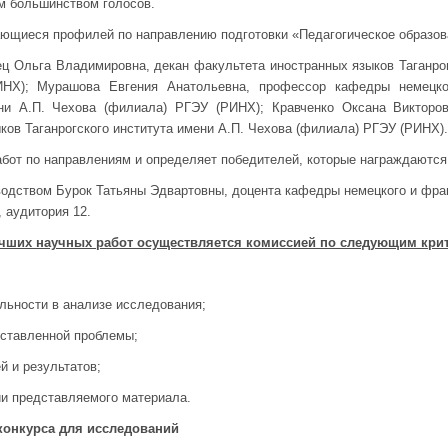
м большинством голосов.
ающиеся профилей по направлению подготовки «Педагогическое образов
ец Ольга Владимировна, декан факультета иностранных языков Таганрог
НХ); Мурашова Евгения Анатольевна, профессор кафедры немецко
ени А.П. Чехова (филиала) РГЭУ (РИНХ); Кравченко Оксана Виктор
ков Таганрогского института имени А.П. Чехова (филиала) РГЭУ (РИНХ).
абот по направлениям и определяет победителей, которые награждаются
водством Бурок Татьяны Эдвартовны, доцента кафедры немецкого и фран
8, аудитория 12.
чших научных работ осуществляется комиссией по следующим кри
ельности в анализе исследования;
оставленной проблемы;
й и результатов;
ии представляемого материала.
конкурса для исследований