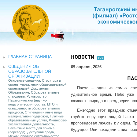
ГЛАВНАЯ СТРАНИЦА
НОВОСТИ
все
СВЕДЕНИЯ ОБ
09 апреля, 2026
ОБРАЗОВАТЕЛЬНОЙ
ОРГАНИЗАЦИИ
ПА
Основные сведения, Структура и
органы управления образовательной
Пасха – один из самых свет
организацией, Документы,
Образование, Образовательные
удивительное время. Небо уже 
стандарты, Руководство.
Педагогический (научно-
оживает природа в преддверии пр
педагогический) состав, МТО и
оснащенность образовательного
Ежегодно этот праздник отме
процесса, Стипендии и иные виды
материальной поддержки, Платные
глубоко верующих людей Пасха –
образовательные услуги, Финансово-
проповедовал любовь к людям. Пр
хозяйственная деятельность,
Вакантные места для приема
будущее. Они находили в них прощ
(перевода), Доступная среда,
Международное сотрудничество