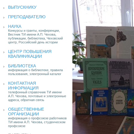
ВЫПУСКНИКУ
ПРЕПОДАВАТЕЛЮ
НАУКА
Конкурсы и гранты, конференции,
Вестник ТИ имени А.П. Чехова,
публикации, библиотека, Чеховский
центр, Российский день истории
ЦЕНТР ПОВЫШЕНИЯ
КВАЛИФИКАЦИИ
БИБЛИОТЕКА
информация о библиотеке, правила
пользования, электронный каталог
КОНТАКТНАЯ
ИНФОРМАЦИЯ
телефонный справочник ТИ имени
А.П. Чехова, почтовые и электронные
адреса, обратная связь
ОБЩЕСТВЕННЫЕ
ОРГАНИЗАЦИИ
информация о профсоюзе работников
ТИ имени А.П. Чехова, студенческом
профсоюзе