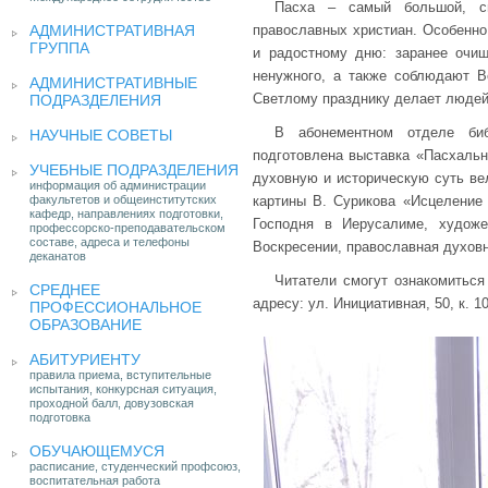
Пасха – самый большой, с
АДМИНИСТРАТИВНАЯ
православных христиан. Особенно
ГРУППА
и радостному дню: заранее очищ
ненужного, а также соблюдают В
АДМИНИСТРАТИВНЫЕ
Светлому празднику делает людей
ПОДРАЗДЕЛЕНИЯ
В абонементном отделе би
НАУЧНЫЕ СОВЕТЫ
подготовлена выставка «Пасхальн
УЧЕБНЫЕ ПОДРАЗДЕЛЕНИЯ
духовную и историческую суть ве
информация об администрации
факультетов и общеинститутских
картины В. Сурикова «Исцеление
кафедр, направлениях подготовки,
Господня в Иерусалиме, художе
профессорско-преподавательском
составе, адреса и телефоны
Воскресении, православная духовн
деканатов
Читатели смогут ознакомиться
СРЕДНЕЕ
адресу: ул. Инициативная, 50, к. 10
ПРОФЕССИОНАЛЬНОЕ
ОБРАЗОВАНИЕ
АБИТУРИЕНТУ
правила приема, вступительные
испытания, конкурсная ситуация,
проходной балл, довузовская
подготовка
ОБУЧАЮЩЕМУСЯ
расписание, студенческий профсоюз,
воспитательная работа