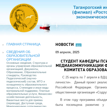
ГЛАВНАЯ СТРАНИЦА
НОВОСТИ
все
СВЕДЕНИЯ ОБ
09 апреля, 2025
ОБРАЗОВАТЕЛЬНОЙ
ОРГАНИЗАЦИИ
СТУДЕНТ КАФЕДРЫ ПС
Основные сведения, Структура и
МЕДИАКОММУНИКАЦИИ ФЕ
органы управления образовательной
организацией, Документы,
КОМИТЕТА ОБРАЗОВ
Образование, Образовательные
стандарты, Руководство.
С 25 марта по 7 апреля в ВД
Педагогический (научно-
педагогический) состав, МТО и
личности». Данный проект реали
оснащенность образовательного
Российской Федерации. Органи
процесса, Стипендии и иные виды
материальной поддержки, Платные
общественная организация «Содру
образовательные услуги, Финансово-
хозяйственная деятельность,
В этом году программа объеди
Вакантные места для приема
(перевода), Доступная среда,
была посвящена развитию у д
Международное сотрудничество