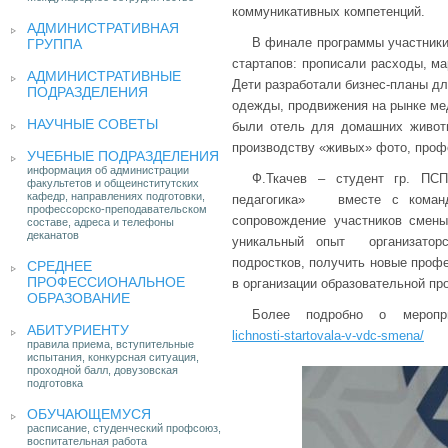
коммуникативных компетенций.
АДМИНИСТРАТИВНАЯ
В финале программы участники
ГРУППА
стартапов: прописали расходы, ма
АДМИНИСТРАТИВНЫЕ
Дети разработали бизнес-планы дл
ПОДРАЗДЕЛЕНИЯ
одежды, продвижения на рынке мед
НАУЧНЫЕ СОВЕТЫ
были отель для домашних живот
производству «живых» фото, проф
УЧЕБНЫЕ ПОДРАЗДЕЛЕНИЯ
информация об администрации
Ф.Ткачев – студент гр. ПС
факультетов и общеинститутских
кафедр, направлениях подготовки,
педагогика» вместе с командо
профессорско-преподавательском
сопровождение участников смен
составе, адреса и телефоны
деканатов
уникальный опыт организатор
подростков, получить новые проф
СРЕДНЕЕ
ПРОФЕССИОНАЛЬНОЕ
в организации образовательной п
ОБРАЗОВАНИЕ
Более подробно о мероп
АБИТУРИЕНТУ
lichnosti-startovala-v-vdc-smena/
правила приема, вступительные
испытания, конкурсная ситуация,
проходной балл, довузовская
подготовка
ОБУЧАЮЩЕМУСЯ
расписание, студенческий профсоюз,
воспитательная работа