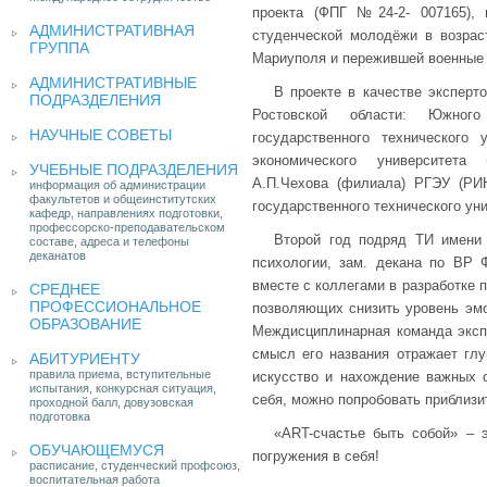
проекта (ФПГ №24-2- 007165), 
АДМИНИСТРАТИВНАЯ
студенческой молодёжи в возрас
ГРУППА
Мариуполя и пережившей военные 
АДМИНИСТРАТИВНЫЕ
В проекте в качестве эксперт
ПОДРАЗДЕЛЕНИЯ
Ростовской области: Южного
НАУЧНЫЕ СОВЕТЫ
государственного технического у
экономического университета 
УЧЕБНЫЕ ПОДРАЗДЕЛЕНИЯ
А.П.Чехова (филиала) РГЭУ (РИН
информация об администрации
факультетов и общеинститутских
государственного технического уни
кафедр, направлениях подготовки,
профессорско-преподавательском
Второй год подряд ТИ имени
составе, адреса и телефоны
деканатов
психологии, зам. декана по ВР
вместе с коллегами в разработке п
СРЕДНЕЕ
ПРОФЕССИОНАЛЬНОЕ
позволяющих снизить уровень эм
ОБРАЗОВАНИЕ
Междисциплинарная команда экспе
смысл его названия отражает глу
АБИТУРИЕНТУ
правила приема, вступительные
искусство и нахождение важных о
испытания, конкурсная ситуация,
себя, можно попробовать приблизи
проходной балл, довузовская
подготовка
«ART-счастье быть собой» – 
ОБУЧАЮЩЕМУСЯ
погружения в себя!
расписание, студенческий профсоюз,
воспитательная работа