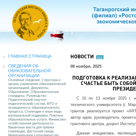
ГЛАВНАЯ СТРАНИЦА
НОВОСТИ
все
СВЕДЕНИЯ ОБ
08 ноября, 2025
ОБРАЗОВАТЕЛЬНОЙ
ОРГАНИЗАЦИИ
ПОДГОТОВКА К РЕАЛИЗА
Основные сведения, Структура и
СЧАСТЬЕ БЫТЬ СОБО
органы управления образовательной
организацией, Документы,
ПРЕЗИДЕ
Образование, Образовательные
стандарты, Руководство.
С 10 по 13 ноября 2025 г. н
Педагогический (научно-
педагогический) состав, МТО и
технического университета (г. М
оснащенность образовательного
грантов реализуется проект «AR
процесса, Стипендии и иные виды
материальной поддержки, Платные
автор идеи, руководитель проекта
образовательные услуги, Финансово-
хозяйственная деятельность,
грантового центра, доцент Институ
Вакантные места для приема
(перевода), Доступная среда,
Данная инициатива, являюща
Международное сотрудничество