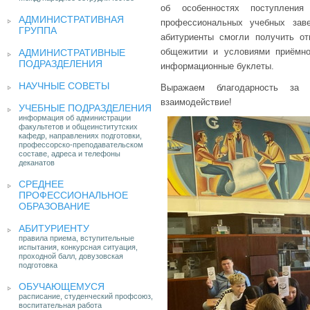
об особенностях поступлени
АДМИНИСТРАТИВНАЯ
профессиональных учебных зав
ГРУППА
абитуриенты смогли получить о
общежитии и условиями приёмно
АДМИНИСТРАТИВНЫЕ
ПОДРАЗДЕЛЕНИЯ
информационные буклеты.
НАУЧНЫЕ СОВЕТЫ
Выражаем благодарность за 
взаимодействие!
УЧЕБНЫЕ ПОДРАЗДЕЛЕНИЯ
информация об администрации
факультетов и общеинститутских
кафедр, направлениях подготовки,
профессорско-преподавательском
составе, адреса и телефоны
деканатов
СРЕДНЕЕ
ПРОФЕССИОНАЛЬНОЕ
ОБРАЗОВАНИЕ
АБИТУРИЕНТУ
правила приема, вступительные
испытания, конкурсная ситуация,
проходной балл, довузовская
подготовка
ОБУЧАЮЩЕМУСЯ
расписание, студенческий профсоюз,
воспитательная работа