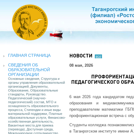
ГЛАВНАЯ СТРАНИЦА
НОВОСТИ
все
СВЕДЕНИЯ ОБ
08 мая, 2026
ОБРАЗОВАТЕЛЬНОЙ
ОРГАНИЗАЦИИ
ПРОФОРИЕНТАЦИ
Основные сведения, Структура и
ПЕДАГОГИЧЕСКОГО ОБРА
органы управления образовательной
организацией, Документы,
Образование, Образовательные
стандарты, Руководство.
6 мая 2026 года кандидатом педа
Педагогический (научно-
педагогический) состав, МТО и
образования и медиакоммуник
оснащенность образовательного
преподавателем математики ГБ
процесса, Стипендии и иные виды
материальной поддержки, Платные
профориентационная встреча с об
образовательные услуги, Финансово-
хозяйственная деятельность,
Студенты колледжа познакомились
Вакантные места для приема
(перевода), Доступная среда,
в Таганрогском институте имени 
Международное сотрудничество