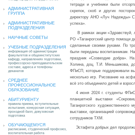
тетради и учебники были отсор
АДМИНИСТРАТИВНАЯ
скрепок, скоб и других постор
ГРУППА
директору АНО «Луч Надежды» С.
АДМИНИСТРАТИВНЫЕ
успеха».
ПОДРАЗДЕЛЕНИЯ
В рамках акции «Здравствуй, 
НАУЧНЫЕ СОВЕТЫ
РО «Таганрогский центр помощи 
сделанные своими руками. По тр
УЧЕБНЫЕ ПОДРАЗДЕЛЕНИЯ
информация об администрации
были переданы воспитанникам. На
факультетов и общеинститутских
праздник «Созвездие добра». На
кафедр, направлениях подготовки,
профессорско-преподавательском
Холина, доц. Т.И. Меньшикова, до
составе, адреса и телефоны
ФПиСП, которые поддерживали в
деканатов
несколько игр. Рисование на асф
СРЕДНЕЕ
всё это объединило детей и взрос
ПРОФЕССИОНАЛЬНОЕ
ОБРАЗОВАНИЕ
4 июня 2024 г. студенты ФПи
планшетной выставки «Сокрови
АБИТУРИЕНТУ
правила приема, вступительные
Таганрогского художественного 
испытания, конкурсная ситуация,
выставки, организацией сопровож
проходной балл, довузовская
подготовка
сотрудников ТХМ.
ОБУЧАЮЩЕМУСЯ
Эстафета добрых дел продолжа
расписание, студенческий профсоюз,
воспитательная работа