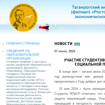
ГЛАВНАЯ СТРАНИЦА
НОВОСТИ
все
СВЕДЕНИЯ ОБ
07 июня, 2024
ОБРАЗОВАТЕЛЬНОЙ
ОРГАНИЗАЦИИ
УЧАСТИЕ СТУДЕНТО
Основные сведения, Структура и
СОЦИАЛЬНОЙ П
органы управления образовательной
организацией, Документы,
Образование, Образовательные
В конце мая – начале июня 20
стандарты, Руководство.
под руководством зам. декан
Педагогический (научно-
педагогический) состав, МТО и
приуроченную к Году добрых дел в
оснащенность образовательного
процесса, Стипендии и иные виды
31 мая 2024 г. была проведе
материальной поддержки, Платные
образовательные услуги, Финансово-
Студенты ФПиСП отметили, что 
хозяйственная деятельность,
Вакантные места для приема
защиты окружающей среды. Участ
(перевода), Доступная среда,
пришедшие в негодность коробки
Международное сотрудничество