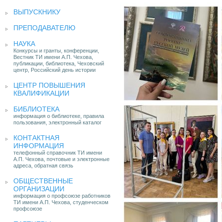
ВЫПУСКНИКУ
ПРЕПОДАВАТЕЛЮ
НАУКА
Конкурсы и гранты, конференции,
Вестник ТИ имени А.П. Чехова,
публикации, библиотека, Чеховский
центр, Российский день истории
ЦЕНТР ПОВЫШЕНИЯ
КВАЛИФИКАЦИИ
БИБЛИОТЕКА
информация о библиотеке, правила
пользования, электронный каталог
КОНТАКТНАЯ
ИНФОРМАЦИЯ
телефонный справочник ТИ имени
А.П. Чехова, почтовые и электронные
адреса, обратная связь
ОБЩЕСТВЕННЫЕ
ОРГАНИЗАЦИИ
информация о профсоюзе работников
ТИ имени А.П. Чехова, студенческом
профсоюзе