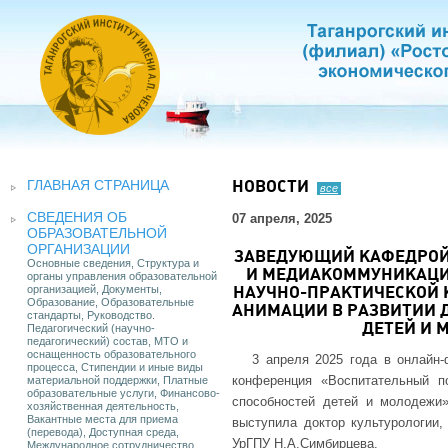
ГЛАВНАЯ СТРАНИЦА
НОВОСТИ
все
СВЕДЕНИЯ ОБ
07 апреля, 2025
ОБРАЗОВАТЕЛЬНОЙ
ОРГАНИЗАЦИИ
ЗАВЕДУЮЩИЙ КАФЕДРОЙ
Основные сведения, Структура и
И МЕДИАКОММУНИКАЦИИ
органы управления образовательной
организацией, Документы,
НАУЧНО-ПРАКТИЧЕСКОЙ
Образование, Образовательные
АНИМАЦИИ В РАЗВИТИИ 
стандарты, Руководство.
Педагогический (научно-
ДЕТЕЙ И 
педагогический) состав, МТО и
оснащенность образовательного
3 апреля 2025 года в онлайн
процесса, Стипендии и иные виды
конференция «Воспитательный п
материальной поддержки, Платные
образовательные услуги, Финансово-
способностей детей и молодежи
хозяйственная деятельность,
Вакантные места для приема
выступила доктор культурологии,
(перевода), Доступная среда,
УрГПУ Н.А.Симбирцева.
Международное сотрудничество