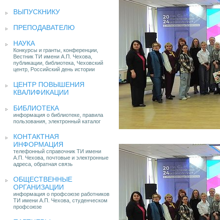
ВЫПУСКНИКУ
ПРЕПОДАВАТЕЛЮ
НАУКА
Конкурсы и гранты, конференции,
Вестник ТИ имени А.П. Чехова,
публикации, библиотека, Чеховский
центр, Российский день истории
ЦЕНТР ПОВЫШЕНИЯ
КВАЛИФИКАЦИИ
БИБЛИОТЕКА
информация о библиотеке, правила
пользования, электронный каталог
КОНТАКТНАЯ
ИНФОРМАЦИЯ
телефонный справочник ТИ имени
А.П. Чехова, почтовые и электронные
адреса, обратная связь
ОБЩЕСТВЕННЫЕ
ОРГАНИЗАЦИИ
информация о профсоюзе работников
ТИ имени А.П. Чехова, студенческом
профсоюзе