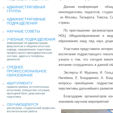
Данная конференция объед
АДМИНИСТРАТИВНАЯ
ГРУППА
кинопедагогики, педагогов, студе
из Москвы, Таганрога, Томска, С
АДМИНИСТРАТИВНЫЕ
страны.
ПОДРАЗДЕЛЕНИЯ
По приглашению организаторо
НАУЧНЫЕ СОВЕТЫ
НОЦ «Медиаобразование и медиа
УЧЕБНЫЕ ПОДРАЗДЕЛЕНИЯ
образования, канд. пед. наук, доц
информация об администрации
факультетов и общеинститутских
Участники представили интерес
кафедр, направлениях подготовки,
профессорско-преподавательском
воспитания подрастающего поколе
составе, адреса и телефоны
узнали о том, что сегодня киноп
деканатов
желание сотрудничать в данной об
СРЕДНЕЕ
ПРОФЕССИОНАЛЬНОЕ
Эксперты И. Мурзина, И. Гольд
ОБРАЗОВАНИЕ
Нагибина, Е. Бондаренко, А. Бо
АБИТУРИЕНТУ
вопросы приобщения подрастаю
правила приема, вступительные
перспективы дальнейшего развития
испытания, конкурсная ситуация,
проходной балл, довузовская
Благодарим организаторов ко
подготовка
значимом научном мероприятии!
ОБУЧАЮЩЕМУСЯ
расписание, студенческий профсоюз,
воспитательная работа