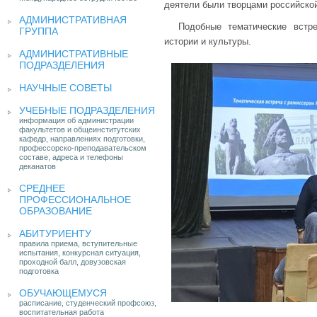
деятели были творцами российской
АДМИНИСТРАТИВНАЯ
Подобные тематические встр
ГРУППА
истории и культуры.
АДМИНИСТРАТИВНЫЕ
ПОДРАЗДЕЛЕНИЯ
НАУЧНЫЕ СОВЕТЫ
УЧЕБНЫЕ ПОДРАЗДЕЛЕНИЯ
информация об администрации
факультетов и общеинститутских
кафедр, направлениях подготовки,
профессорско-преподавательском
составе, адреса и телефоны
деканатов
СРЕДНЕЕ
ПРОФЕССИОНАЛЬНОЕ
ОБРАЗОВАНИЕ
АБИТУРИЕНТУ
правила приема, вступительные
испытания, конкурсная ситуация,
проходной балл, довузовская
подготовка
ОБУЧАЮЩЕМУСЯ
расписание, студенческий профсоюз,
воспитательная работа