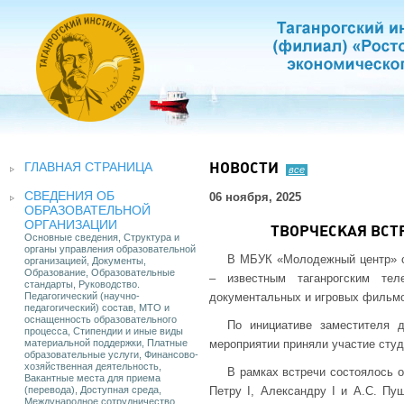
ГЛАВНАЯ СТРАНИЦА
НОВОСТИ
все
СВЕДЕНИЯ ОБ
06 ноября, 2025
ОБРАЗОВАТЕЛЬНОЙ
ОРГАНИЗАЦИИ
ТВОРЧЕСКАЯ ВСТ
Основные сведения, Структура и
органы управления образовательной
В МБУК «Молодежный центр» с
организацией, Документы,
Образование, Образовательные
– известным таганрогским тел
стандарты, Руководство.
Педагогический (научно-
документальных и игровых фильмо
педагогический) состав, МТО и
оснащенность образовательного
По инициативе заместителя д
процесса, Стипендии и иные виды
материальной поддержки, Платные
мероприятии приняли участие студ
образовательные услуги, Финансово-
хозяйственная деятельность,
В рамках встречи состоялось 
Вакантные места для приема
(перевода), Доступная среда,
Петру I, Александру I и А.С. Пу
Международное сотрудничество