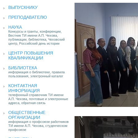
ВЫПУСКНИКУ
ПРЕПОДАВАТЕЛЮ
НАУКА
Конкурсы и гранты, конференции,
Вестник ТИ имени А.П. Чехова,
публикации, библиотека, Чеховский
центр, Российский день истории
ЦЕНТР ПОВЫШЕНИЯ
КВАЛИФИКАЦИИ
БИБЛИОТЕКА
информация о библиотеке, правила
пользования, электронный каталог
КОНТАКТНАЯ
ИНФОРМАЦИЯ
телефонный справочник ТИ имени
А.П. Чехова, почтовые и электронные
адреса, обратная связь
ОБЩЕСТВЕННЫЕ
ОРГАНИЗАЦИИ
информация о профсоюзе работников
ТИ имени А.П. Чехова, студенческом
профсоюзе