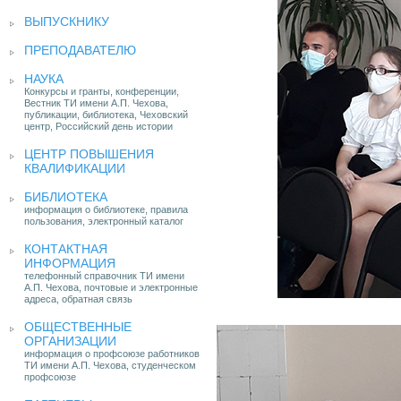
ВЫПУСКНИКУ
ПРЕПОДАВАТЕЛЮ
НАУКА
Конкурсы и гранты, конференции,
Вестник ТИ имени А.П. Чехова,
публикации, библиотека, Чеховский
центр, Российский день истории
ЦЕНТР ПОВЫШЕНИЯ
КВАЛИФИКАЦИИ
БИБЛИОТЕКА
информация о библиотеке, правила
пользования, электронный каталог
КОНТАКТНАЯ
ИНФОРМАЦИЯ
телефонный справочник ТИ имени
А.П. Чехова, почтовые и электронные
адреса, обратная связь
ОБЩЕСТВЕННЫЕ
ОРГАНИЗАЦИИ
информация о профсоюзе работников
ТИ имени А.П. Чехова, студенческом
профсоюзе