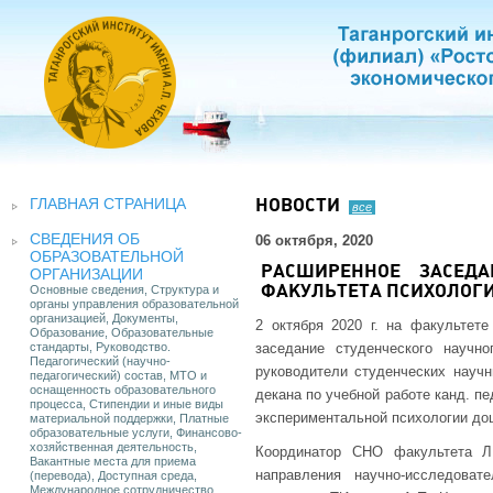
ГЛАВНАЯ СТРАНИЦА
НОВОСТИ
все
СВЕДЕНИЯ ОБ
06 октября, 2020
ОБРАЗОВАТЕЛЬНОЙ
РАСШИРЕННОЕ ЗАСЕДА
ОРГАНИЗАЦИИ
Основные сведения, Структура и
ФАКУЛЬТЕТА ПСИХОЛОГ
органы управления образовательной
организацией, Документы,
2 октября 2020 г. на факультете
Образование, Образовательные
стандарты, Руководство.
заседание студенческого научн
Педагогический (научно-
руководители студенческих научн
педагогический) состав, МТО и
оснащенность образовательного
декана по учебной работе канд. пе
процесса, Стипендии и иные виды
экспериментальной психологии до
материальной поддержки, Платные
образовательные услуги, Финансово-
хозяйственная деятельность,
Координатор СНО факультета Л
Вакантные места для приема
направления научно-исследова
(перевода), Доступная среда,
Международное сотрудничество