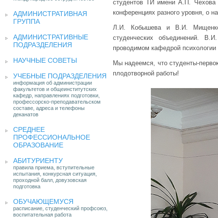
студентов ТИ имени А.П. Чехова 
конференциях разного уровня, о н
АДМИНИСТРАТИВНАЯ
ГРУППА
Л.И. Кобышева и В.И. Мищенк
АДМИНИСТРАТИВНЫЕ
студенческих объединений. В.
ПОДРАЗДЕЛЕНИЯ
проводимом кафедрой психологии 
НАУЧНЫЕ СОВЕТЫ
Мы надеемся, что студенты-перво
плодотворной работы!
УЧЕБНЫЕ ПОДРАЗДЕЛЕНИЯ
информация об администрации
факультетов и общеинститутских
кафедр, направлениях подготовки,
профессорско-преподавательском
составе, адреса и телефоны
деканатов
СРЕДНЕЕ
ПРОФЕССИОНАЛЬНОЕ
ОБРАЗОВАНИЕ
АБИТУРИЕНТУ
правила приема, вступительные
испытания, конкурсная ситуация,
проходной балл, довузовская
подготовка
ОБУЧАЮЩЕМУСЯ
расписание, студенческий профсоюз,
воспитательная работа