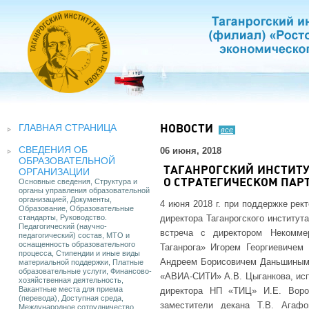
ГЛАВНАЯ СТРАНИЦА
НОВОСТИ
все
СВЕДЕНИЯ ОБ
06 июня, 2018
ОБРАЗОВАТЕЛЬНОЙ
ТАГАНРОГСКИЙ ИНСТИТУ
ОРГАНИЗАЦИИ
Основные сведения, Структура и
О СТРАТЕГИЧЕСКОМ ПАР
органы управления образовательной
организацией, Документы,
4 июня 2018 г. при поддержке рек
Образование, Образовательные
стандарты, Руководство.
директора Таганрогского институ
Педагогический (научно-
встреча с директором Некоммер
педагогический) состав, МТО и
оснащенность образовательного
Таганрога» Игорем Георгиевичем
процесса, Стипендии и иные виды
Андреем Борисовичем Даньшиным.
материальной поддержки, Платные
образовательные услуги, Финансово-
«АВИА-СИТИ» А.В. Цыганкова, исп
хозяйственная деятельность,
Вакантные места для приема
директора НП «ТИЦ» И.Е. Вороб
(перевода), Доступная среда,
заместители декана Т.В. Агаф
Международное сотрудничество