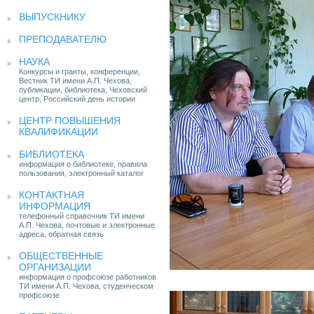
ВЫПУСКНИКУ
ПРЕПОДАВАТЕЛЮ
НАУКА
Конкурсы и гранты, конференции,
Вестник ТИ имени А.П. Чехова,
публикации, библиотека, Чеховский
центр, Российский день истории
ЦЕНТР ПОВЫШЕНИЯ
КВАЛИФИКАЦИИ
БИБЛИОТЕКА
информация о библиотеке, правила
пользования, электронный каталог
КОНТАКТНАЯ
ИНФОРМАЦИЯ
телефонный справочник ТИ имени
А.П. Чехова, почтовые и электронные
адреса, обратная связь
ОБЩЕСТВЕННЫЕ
ОРГАНИЗАЦИИ
информация о профсоюзе работников
ТИ имени А.П. Чехова, студенческом
профсоюзе