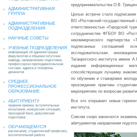
предпринимательства О.В. Грищен
АДМИНИСТРАТИВНАЯ
ГРУППА
Целью встречи стало подписание
ВО «Ростовский государственный 
АДМИНИСТРАТИВНЫЕ
ответственностью «Городской тури
ПОДРАЗДЕЛЕНИЯ
сотрудничестве ФГБОУ ВО «Росто
НАУЧНЫЕ СОВЕТЫ
некоммерческого партнерства «
подписанных соглашений осн
УЧЕБНЫЕ ПОДРАЗДЕЛЕНИЯ
информация об администрации
исследовательская, инноваци
факультетов и общеинститутских
Таганрогского института имени А
кафедр, направлениях подготовки,
профессорско-преподавательском
издание информационных мате
составе, адреса и телефоны
способствующих лучшему знакомст
деканатов
по обучению и стажировке молод
СРЕДНЕЕ
прохождения практики студента
ПРОФЕССИОНАЛЬНОЕ
ОБРАЗОВАНИЕ
мероприятиях по вопросам развити
АБИТУРИЕНТУ
Все это открывает новые горизон
правила приема, вступительные
института.
испытания, конкурсная ситуация,
проходной балл, довузовская
Совсем скоро закончатся экзамен
подготовка
абитуриентов направления подгото
ОБУЧАЮЩЕМУСЯ
расписание, студенческий профсоюз,
воспитательная работа