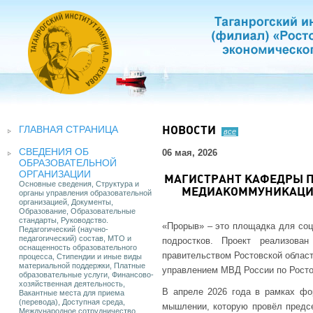
ГЛАВНАЯ СТРАНИЦА
НОВОСТИ
все
СВЕДЕНИЯ ОБ
06 мая, 2026
ОБРАЗОВАТЕЛЬНОЙ
ОРГАНИЗАЦИИ
МАГИСТРАНТ КАФЕДРЫ П
Основные сведения, Структура и
МЕДИАКОММУНИКАЦИИ
органы управления образовательной
организацией, Документы,
Образование, Образовательные
стандарты, Руководство.
«Прорыв» – это площадка для соц
Педагогический (научно-
педагогический) состав, МТО и
подростков. Проект реализова
оснащенность образовательного
правительством Ростовской област
процесса, Стипендии и иные виды
материальной поддержки, Платные
управлением МВД России по Росто
образовательные услуги, Финансово-
хозяйственная деятельность,
В апреле 2026 года в рамках фо
Вакантные места для приема
(перевода), Доступная среда,
мышлении, которую провёл пред
Международное сотрудничество