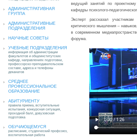
ведущий занятий по проектному
АДМИНИСТРАТИВНАЯ
кафедры психолого-педагогическо
ГРУППА
Эксперт рассказал участникам
АДМИНИСТРАТИВНЫЕ
критического мышления – навыков
ПОДРАЗДЕЛЕНИЯ
в современном медиапространств
НАУЧНЫЕ СОВЕТЫ
форума.
УЧЕБНЫЕ ПОДРАЗДЕЛЕНИЯ
информация об администрации
факультетов и общеинститутских
кафедр, направлениях подготовки,
профессорско-преподавательском
составе, адреса и телефоны
деканатов
СРЕДНЕЕ
ПРОФЕССИОНАЛЬНОЕ
ОБРАЗОВАНИЕ
АБИТУРИЕНТУ
правила приема, вступительные
испытания, конкурсная ситуация,
проходной балл, довузовская
подготовка
ОБУЧАЮЩЕМУСЯ
расписание, студенческий профсоюз,
воспитательная работа