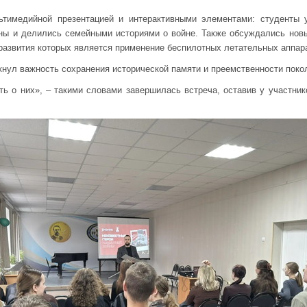
тимедийной презентацией и интерактивными элементами: студенты 
ины и делились семейными историями о войне. Также обсуждались нов
 развития которых является применение беспилотных летательных аппар
кнул важность сохранения исторической памяти и преемственности поко
ть о них», – такими словами завершилась встреча, оставив у участни