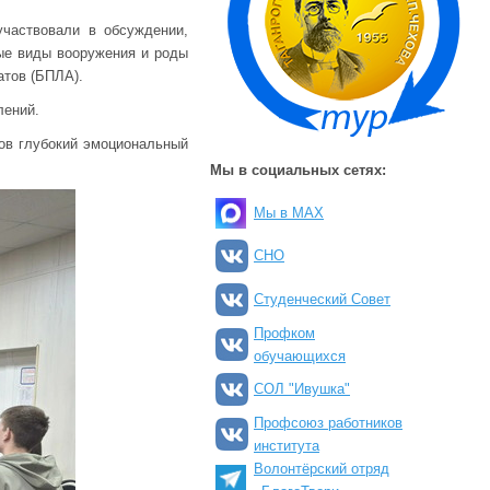
участвовали в обсуждении,
ые виды вооружения и роды
атов (БПЛА).
лений.
ков глубокий эмоциональный
Мы в социальных сетях:
Мы в MAX
СНО
Студенческий Совет
Профком
обучающихся
СОЛ "Ивушка"
Профсоюз работников
института
Волонтёрский отряд