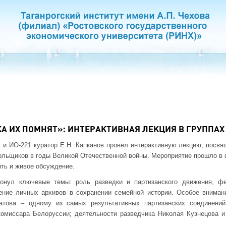
А ИХ ПОМНЯТ»: ИНТЕРАКТИВНАЯ ЛЕКЦИЯ В ГРУППАХ 
 и ИО-221 куратор Е.Н. Капканов провёл интерактивную лекцию, посв
польщиков в годы Великой Отечественной войны. Мероприятие прошло в 
ть и живое обсуждение.
ронул ключевые темы: роль разведки и партизанского движения, фе
чение личных архивов в сохранении семейной истории. Особое внима
натова – одному из самых результативных партизанских соединений
комиссара Белоруссии; деятельности разведчика Николая Кузнецова и