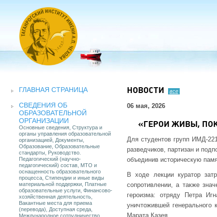
ГЛАВНАЯ СТРАНИЦА
НОВОСТИ
все
СВЕДЕНИЯ ОБ
06 мая, 2026
ОБРАЗОВАТЕЛЬНОЙ
ОРГАНИЗАЦИИ
«ГЕРОИ ЖИВЫ, ПОК
Основные сведения, Структура и
органы управления образовательной
Для студентов групп ИМД-221
организацией, Документы,
Образование, Образовательные
разведчиков, партизан и под
стандарты, Руководство.
Педагогический (научно-
объединив историческую памя
педагогический) состав, МТО и
оснащенность образовательного
В ходе лекции куратор зат
процесса, Стипендии и иные виды
материальной поддержки, Платные
сопротивлении, а также зна
образовательные услуги, Финансово-
героизма: отряду Петра Иг
хозяйственная деятельность,
Вакантные места для приема
уничтожившей генерального 
(перевода), Доступная среда,
Марата Казея.
Международное сотрудничество