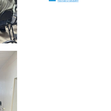
«БлагоТвори»