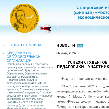
ГЛАВНАЯ СТРАНИЦА
НОВОСТИ
все
СВЕДЕНИЯ ОБ
06 мая, 2024
ОБРАЗОВАТЕЛЬНОЙ
ОРГАНИЗАЦИИ
УСПЕХИ СТУДЕНТОВ
Основные сведения, Структура и
ПЕДАГОГИКИ – УЧАСТНИ
органы управления образовательной
организацией, Документы,
Образование, Образовательные
стандарты, Руководство.
Факультет психологии и социаль
Педагогический (научно-
педагогический) состав, МТО и
13 – 15 апреля 2024 г. студе
оснащенность образовательного
процесса, Стипендии и иные виды
хореографического ансамбля «А
материальной поддержки, Платные
образовательные услуги, Финансово-
имена» (г. Москва). По итогам к
хозяйственная деятельность,
номер «Русская душа» — лауреата 
Вакантные места для приема
(перевода), Доступная среда,
Победители конкурса стали участн
Международное сотрудничество