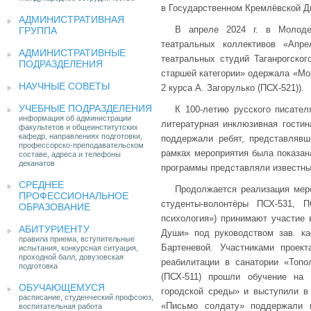
в Государственном Кремлёвской Д
АДМИНИСТРАТИВНАЯ
В апреле 2024 г. в Молоде
ГРУППА
театральных коллективов «Апре
АДМИНИСТРАТИВНЫЕ
театральных студий Таганрогског
ПОДРАЗДЕЛЕНИЯ
старшей категории» одержала «Мол
НАУЧНЫЕ СОВЕТЫ
2 курса А. Загорулько (ПСХ-521)).
УЧЕБНЫЕ ПОДРАЗДЕЛЕНИЯ
К 100-летию русского писате
информация об администрации
литературная инклюзивная гостин
факультетов и общеинститутских
кафедр, направлениях подготовки,
поддержали ребят, представляв
профессорско-преподавательском
рамках мероприятия была показана
составе, адреса и телефоны
деканатов
программы представляли известные
СРЕДНЕЕ
Продолжается реализация меро
ПРОФЕССИОНАЛЬНОЕ
студенты-волонтёры ПСХ-531, 
ОБРАЗОВАНИЕ
психология») принимают участие
АБИТУРИЕНТУ
Души» под руководством зав. к
правила приема, вступительные
Бартеневой. Участниками прое
испытания, конкурсная ситуация,
проходной балл, довузовская
реабилитации в санатории «Топо
подготовка
(ПСХ-511) прошли обучение на
ОБУЧАЮЩЕМУСЯ
городской среды» и выступили в 
расписание, студенческий профсоюз,
«Письмо солдату» поддержали 
воспитательная работа