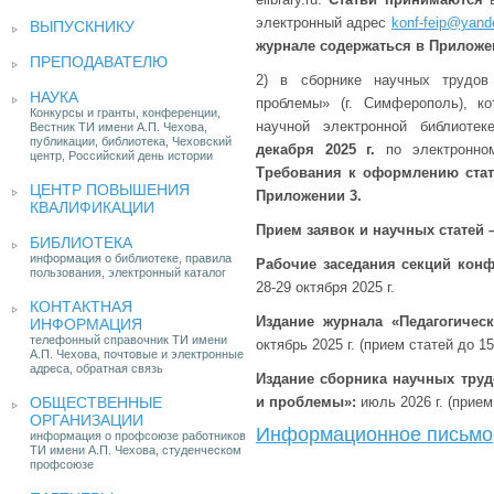
электронный адрес
konf-feip@yand
ВЫПУСКНИКУ
журнале содержаться в Приложе
ПРЕПОДАВАТЕЛЮ
2) в сборнике научных трудов
НАУКА
проблемы» (г. Симферополь), 
Конкурсы и гранты, конференции,
научной электронной библиотеке
Вестник ТИ имени А.П. Чехова,
публикации, библиотека, Чеховский
декабря 2025 г.
по электронно
центр, Российский день истории
Требования к оформлению стат
ЦЕНТР ПОВЫШЕНИЯ
Приложении 3.
КВАЛИФИКАЦИИ
Прием заявок и научных статей 
БИБЛИОТЕКА
информация о библиотеке, правила
Рабочие заседания секций кон
пользования, электронный каталог
28-29 октября 2025 г.
КОНТАКТНАЯ
Издание журнала «Педагогичес
ИНФОРМАЦИЯ
телефонный справочник ТИ имени
октябрь 2025 г. (прием статей до 15
А.П. Чехова, почтовые и электронные
адреса, обратная связь
Издание сборника научных труд
ОБЩЕСТВЕННЫЕ
и проблемы»:
июль 2026 г. (прием 
ОРГАНИЗАЦИИ
Информационное письмо
информация о профсоюзе работников
ТИ имени А.П. Чехова, студенческом
профсоюзе