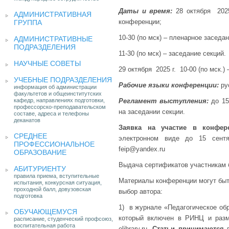
Даты и время:
28 октября 2025
АДМИНИСТРАТИВНАЯ
конференции;
ГРУППА
10-30 (по мск) – пленарное заседан
АДМИНИСТРАТИВНЫЕ
ПОДРАЗДЕЛЕНИЯ
11-30 (по мск) – заседание секций.
НАУЧНЫЕ СОВЕТЫ
29 октября 2025 г. 10-00 (по мск.)
УЧЕБНЫЕ ПОДРАЗДЕЛЕНИЯ
Рабочие языки конференции:
рус
информация об администрации
факультетов и общеинститутских
кафедр, направлениях подготовки,
Регламент выступления:
до 15
профессорско-преподавательском
на заседании секции.
составе, адреса и телефоны
деканатов
Заявка на участие в конфе
СРЕДНЕЕ
электронном виде до 15 сентя
ПРОФЕССИОНАЛЬНОЕ
feip@yandex.ru
ОБРАЗОВАНИЕ
Выдача сертификатов участникам 
АБИТУРИЕНТУ
правила приема, вступительные
Материалы конференции могут быт
испытания, конкурсная ситуация,
проходной балл, довузовская
выбор автора:
подготовка
1) в журнале «Педагогическое обра
ОБУЧАЮЩЕМУСЯ
который включен в РИНЦ и разм
расписание, студенческий профсоюз,
воспитательная работа
elibrary.ru.
Статьи принимаются
в