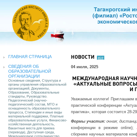
ГЛАВНАЯ СТРАНИЦА
НОВОСТИ
все
СВЕДЕНИЯ ОБ
04 июля, 2025
ОБРАЗОВАТЕЛЬНОЙ
ОРГАНИЗАЦИИ
МЕЖДУНАРОДНАЯ НАУЧН
Основные сведения, Структура и
«АКТУАЛЬНЫЕ ВОПРОСЫ 
органы управления образовательной
организацией, Документы,
И 
Образование, Образовательные
стандарты, Руководство.
Уважаемые коллеги! Приглашаем в
Педагогический (научно-
педагогический) состав, МТО и
практической конференции «Актуа
оснащенность образовательного
практика», которая состоится 28-29
процесса, Стипендии и иные виды
материальной поддержки, Платные
образовательные услуги, Финансово-
Формы участия:
очная; дистанц
хозяйственная деятельность,
конференции в режиме online);
Вакантные места для приема
(перевода), Доступная среда,
сборнике научных материалов кон
Международное сотрудничество