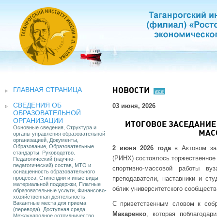
ГЛАВНАЯ СТРАНИЦА
НОВОСТИ
все
СВЕДЕНИЯ ОБ
03 июня, 2026
ОБРАЗОВАТЕЛЬНОЙ
ОРГАНИЗАЦИИ
ИТОГОВОЕ ЗАСЕДАНИЕ
Основные сведения, Структура и
МАС
органы управления образовательной
организацией, Документы,
Образование, Образовательные
2 июня 2026 года
в Актовом зал
стандарты, Руководство.
(РИНХ) состоялось торжественное
Педагогический (научно-
педагогический) состав, МТО и
спортивно-массовой работы ву
оснащенность образовательного
процесса, Стипендии и иные виды
преподаватели, наставники и ст
материальной поддержки, Платные
облик университетского сообществ
образовательные услуги, Финансово-
хозяйственная деятельность,
Вакантные места для приема
С приветственным словом к соб
(перевода), Доступная среда,
Макаренко
, которая поблагодар
Международное сотрудничество