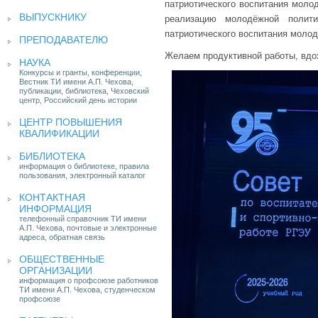
патриотического воспитания моло
ВЫПУСКНИКУ
реализацию молодёжной полити
патриотического воспитания молод
ПРЕПОДАВАТЕЛЮ
Желаем продуктивной работы, вдо
НАУКА
Конкурсы и гранты, конференции,
Вестник ТИ имени А.П. Чехова,
публикации, библиотека, Чеховский
центр, Российский день истории
ЦЕНТР ПОВЫШЕНИЯ
КВАЛИФИКАЦИИ
БИБЛИОТЕКА
информация о библиотеке, правила
пользования, электронный каталог
КОНТАКТНАЯ
ИНФОРМАЦИЯ
телефонный справочник ТИ имени
А.П. Чехова, почтовые и электронные
адреса, обратная связь
ОБЩЕСТВЕННЫЕ
ОРГАНИЗАЦИИ
информация о профсоюзе работников
ТИ имени А.П. Чехова, студенческом
профсоюзе