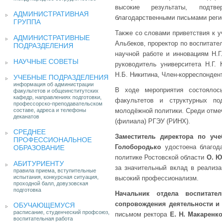
высокие результаты, подтв
АДМИНИСТРАТИВНАЯ
благодарственными письмами реги
ГРУППА
Также со словами приветствия к 
АДМИНИСТРАТИВНЫЕ
Альбеков, проректор по воспитате
ПОДРАЗДЕЛЕНИЯ
научной работе и инновациям Н.Г
НАУЧНЫЕ СОВЕТЫ
руководитель университета Н.Г. 
Н.Б. Никитина, Член-корреспонден
УЧЕБНЫЕ ПОДРАЗДЕЛЕНИЯ
информация об администрации
В ходе мероприятия состоялос
факультетов и общеинститутских
кафедр, направлениях подготовки,
факультетов и структурных по
профессорско-преподавательском
составе, адреса и телефоны
молодёжной политики. Среди отмеч
деканатов
(филиала) РГЭУ (РИНХ).
СРЕДНЕЕ
Заместитель директора по уче
ПРОФЕССИОНАЛЬНОЕ
Голобородько
удостоена благода
ОБРАЗОВАНИЕ
политике Ростовской области
О. Ю
АБИТУРИЕНТУ
за значительный вклад в реализа
правила приема, вступительные
испытания, конкурсная ситуация,
высокий профессионализм.
проходной балл, довузовская
подготовка
Начальник отдела воспитате
сопровождения деятельности и 
ОБУЧАЮЩЕМУСЯ
расписание, студенческий профсоюз,
письмом ректора
Е. Н. Макаренко
воспитательная работа