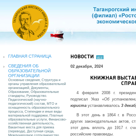
ГЛАВНАЯ СТРАНИЦА
НОВОСТИ
все
СВЕДЕНИЯ ОБ
02 декабря, 2024
ОБРАЗОВАТЕЛЬНОЙ
ОРГАНИЗАЦИИ
КНИЖНАЯ ВЫСТАВ
Основные сведения, Структура и
СПРА
органы управления образовательной
организацией, Документы,
Образование, Образовательные
4 февраля 2008 г. президе
стандарты, Руководство.
подписал Указ «
Об установлен
Педагогический (научно-
педагогический) состав, МТО и
юриста
устанавливалось
3 дека
оснащенность образовательного
процесса, Стипендии и иные виды
В этот день в 1864 г. в Рос
материальной поддержки, Платные
образовательные услуги, Финансово-
других законодательных актов, с
хозяйственная деятельность,
Вакантные места для приема
этот день вплоть до 1917 г. с
(перевода), Доступная среда,
российские правоведы.
Международное сотрудничество