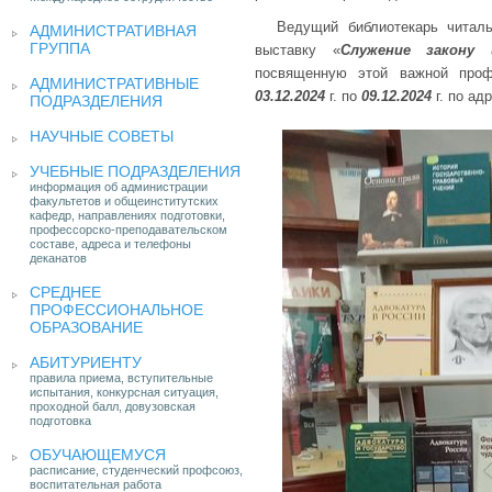
Ведущий библиотекарь читал
АДМИНИСТРАТИВНАЯ
ГРУППА
выставку «
Служение закону 
посвященную этой важной проф
АДМИНИСТРАТИВНЫЕ
03.12.2024
г. по
09.12.2024
г. по ад
ПОДРАЗДЕЛЕНИЯ
НАУЧНЫЕ СОВЕТЫ
УЧЕБНЫЕ ПОДРАЗДЕЛЕНИЯ
информация об администрации
факультетов и общеинститутских
кафедр, направлениях подготовки,
профессорско-преподавательском
составе, адреса и телефоны
деканатов
СРЕДНЕЕ
ПРОФЕССИОНАЛЬНОЕ
ОБРАЗОВАНИЕ
АБИТУРИЕНТУ
правила приема, вступительные
испытания, конкурсная ситуация,
проходной балл, довузовская
подготовка
ОБУЧАЮЩЕМУСЯ
расписание, студенческий профсоюз,
воспитательная работа