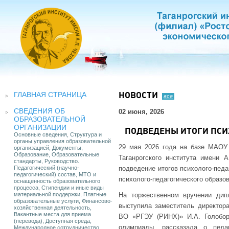
ГЛАВНАЯ СТРАНИЦА
НОВОСТИ
все
СВЕДЕНИЯ ОБ
02 июня, 2026
ОБРАЗОВАТЕЛЬНОЙ
ОРГАНИЗАЦИИ
ПОДВЕДЕНЫ ИТОГИ ПСИ
Основные сведения, Структура и
органы управления образовательной
29 мая 2026 года на базе МАОУ
организацией, Документы,
Образование, Образовательные
Таганрогского института имени
стандарты, Руководство.
Педагогический (научно-
подведение итогов психолого-педа
педагогический) состав, МТО и
психолого-педагогического образо
оснащенность образовательного
процесса, Стипендии и иные виды
материальной поддержки, Платные
На торжественном вручении дип
образовательные услуги, Финансово-
выступила заместитель директора
хозяйственная деятельность,
Вакантные места для приема
ВО «РГЭУ (РИНХ)» И.А. Голобор
(перевода), Доступная среда,
олимпиады, рассказала о педаг
Международное сотрудничество