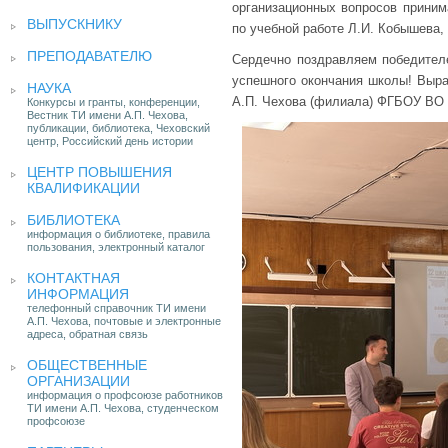
организационных вопросов прини
ВЫПУСКНИКУ
по учебной работе Л.И. Кобышева,
ПРЕПОДАВАТЕЛЮ
Сердечно поздравляем победителе
успешного окончания школы! Выра
НАУКА
А.П. Чехова (филиала) ФГБОУ ВО 
Конкурсы и гранты, конференции,
Вестник ТИ имени А.П. Чехова,
публикации, библиотека, Чеховский
центр, Российский день истории
ЦЕНТР ПОВЫШЕНИЯ
КВАЛИФИКАЦИИ
БИБЛИОТЕКА
информация о библиотеке, правила
пользования, электронный каталог
КОНТАКТНАЯ
ИНФОРМАЦИЯ
телефонный справочник ТИ имени
А.П. Чехова, почтовые и электронные
адреса, обратная связь
ОБЩЕСТВЕННЫЕ
ОРГАНИЗАЦИИ
информация о профсоюзе работников
ТИ имени А.П. Чехова, студенческом
профсоюзе