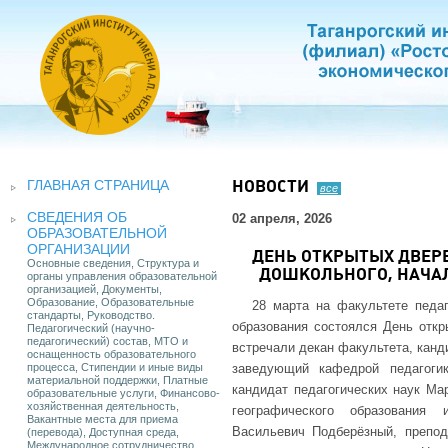
ГЛАВНАЯ СТРАНИЦА
НОВОСТИ
все
СВЕДЕНИЯ ОБ
02 апреля, 2026
ОБРАЗОВАТЕЛЬНОЙ
ОРГАНИЗАЦИИ
ДЕНЬ ОТКРЫТЫХ ДВЕР
Основные сведения, Структура и
ДОШКОЛЬНОГО, НАЧА
органы управления образовательной
организацией, Документы,
Образование, Образовательные
28 марта на факультете педаг
стандарты, Руководство.
образования состоялся День откр
Педагогический (научно-
педагогический) состав, МТО и
встречали декан факультета, канд
оснащенность образовательного
процесса, Стипендии и иные виды
заведующий кафедрой педагогик
материальной поддержки, Платные
кандидат педагогических наук Ма
образовательные услуги, Финансово-
хозяйственная деятельность,
географического образования
Вакантные места для приема
Васильевич Подберёзный, препод
(перевода), Доступная среда,
Международное сотрудничество