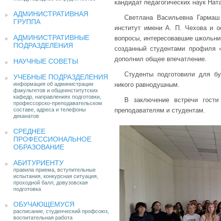
кандидат педагогических наук Нат
АДМИНИСТРАТИВНАЯ
Светлана Васильевна Гармаш 
ГРУППА
институт имени А. П. Чехова и о
АДМИНИСТРАТИВНЫЕ
вопросы, интересовавшие школьник
ПОДРАЗДЕЛЕНИЯ
созданный студентами профиля «М
дополнил общее впечатление.
НАУЧНЫЕ СОВЕТЫ
Студенты подготовили для бу
УЧЕБНЫЕ ПОДРАЗДЕЛЕНИЯ
информация об администрации
никого равнодушным.
факультетов и общеинститутских
кафедр, направлениях подготовки,
В заключение встречи гости
профессорско-преподавательском
составе, адреса и телефоны
преподавателям и студентам.
деканатов
СРЕДНЕЕ
ПРОФЕССИОНАЛЬНОЕ
ОБРАЗОВАНИЕ
АБИТУРИЕНТУ
правила приема, вступительные
испытания, конкурсная ситуация,
проходной балл, довузовская
подготовка
ОБУЧАЮЩЕМУСЯ
расписание, студенческий профсоюз,
воспитательная работа