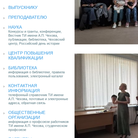
ВЫПУСКНИКУ
ПРЕПОДАВАТЕЛЮ
НАУКА
Конкурсы и гранты, конференции,
Вестник ТИ имени А.П. Чехова,
публикации, библиотека, Чеховский
центр, Российский день истории
ЦЕНТР ПОВЫШЕНИЯ
КВАЛИФИКАЦИИ
БИБЛИОТЕКА
информация о библиотеке, правила
пользования, электронный каталог
КОНТАКТНАЯ
ИНФОРМАЦИЯ
телефонный справочник ТИ имени
А.П. Чехова, почтовые и электронные
адреса, обратная связь
ОБЩЕСТВЕННЫЕ
ОРГАНИЗАЦИИ
информация о профсоюзе работников
ТИ имени А.П. Чехова, студенческом
профсоюзе