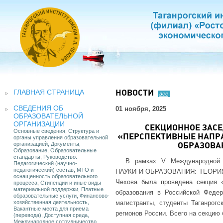
ГЛАВНАЯ СТРАНИЦА
НОВОСТИ
все
СВЕДЕНИЯ ОБ
01 ноября, 2025
ОБРАЗОВАТЕЛЬНОЙ
ОРГАНИЗАЦИИ
СЕКЦИОННОЕ ЗАС
Основные сведения, Структура и
«ПЕРСПЕКТИВНЫЕ НАПР
органы управления образовательной
организацией, Документы,
ОБРАЗОВА
Образование, Образовательные
стандарты, Руководство.
В рамках V Международной
Педагогический (научно-
педагогический) состав, МТО и
НАУКИ И ОБРАЗОВАНИЯ: ТЕОРИЯ И
оснащенность образовательного
Чехова была проведена секция 
процесса, Стипендии и иные виды
материальной поддержки, Платные
образования в Российской Федер
образовательные услуги, Финансово-
хозяйственная деятельность,
магистранты, студенты Таганрогс
Вакантные места для приема
регионов России. Всего на секцию 
(перевода), Доступная среда,
Международное сотрудничество