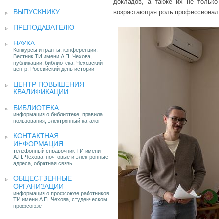
докладов, а также их не только
ВЫПУСКНИКУ
возрастающая роль профессиональ
ПРЕПОДАВАТЕЛЮ
НАУКА
Конкурсы и гранты, конференции,
Вестник ТИ имени А.П. Чехова,
публикации, библиотека, Чеховский
центр, Российский день истории
ЦЕНТР ПОВЫШЕНИЯ
КВАЛИФИКАЦИИ
БИБЛИОТЕКА
информация о библиотеке, правила
пользования, электронный каталог
КОНТАКТНАЯ
ИНФОРМАЦИЯ
телефонный справочник ТИ имени
А.П. Чехова, почтовые и электронные
адреса, обратная связь
ОБЩЕСТВЕННЫЕ
ОРГАНИЗАЦИИ
информация о профсоюзе работников
ТИ имени А.П. Чехова, студенческом
профсоюзе