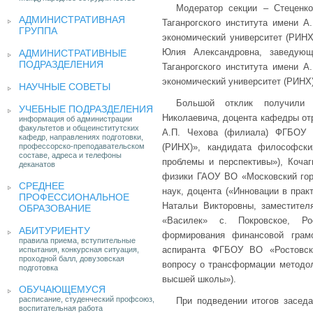
Модератор секции – Стеценко
АДМИНИСТРАТИВНАЯ
Таганрогского института имени 
ГРУППА
экономический университет (РИНХ)
Юлия Александровна, заведующ
АДМИНИСТРАТИВНЫЕ
ПОДРАЗДЕЛЕНИЯ
Таганрогского института имени 
экономический университет (РИНХ)
НАУЧНЫЕ СОВЕТЫ
Большой отклик получили 
УЧЕБНЫЕ ПОДРАЗДЕЛЕНИЯ
Николаевича, доцента кафедры от
информация об администрации
факультетов и общеинститутских
А.П. Чехова (филиала) ФГБОУ В
кафедр, направлениях подготовки,
профессорско-преподавательском
(РИНХ)», кандидата философски
составе, адреса и телефоны
проблемы и перспективы»), Коча
деканатов
физики ГАОУ ВО «Московский горо
СРЕДНЕЕ
наук, доцента («Инновации в прак
ПРОФЕССИОНАЛЬНОЕ
Натальи Викторовны, заместите
ОБРАЗОВАНИЕ
«Василек» с. Покровское, Ро
АБИТУРИЕНТУ
формирования финансовой грам
правила приема, вступительные
аспиранта ФГБОУ ВО «Ростовски
испытания, конкурсная ситуация,
проходной балл, довузовская
вопросу о трансформации методол
подготовка
высшей школы»).
ОБУЧАЮЩЕМУСЯ
расписание, студенческий профсоюз,
При подведении итогов засед
воспитательная работа