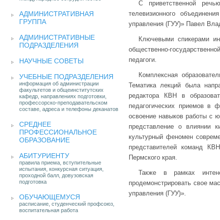
С приветственной речью
АДМИНИСТРАТИВНАЯ
телевизионного объединен
ГРУППА
управления (ГУУ)» Павел Вла
АДМИНИСТРАТИВНЫЕ
Ключевыми спикерами ин
ПОДРАЗДЕЛЕНИЯ
общественно-государственн
педагоги.
НАУЧНЫЕ СОВЕТЫ
Комплексная образовател
УЧЕБНЫЕ ПОДРАЗДЕЛЕНИЯ
информация об администрации
Тематика лекций была напр
факультетов и общеинститутских
редактора КВН в образоват
кафедр, направлениях подготовки,
профессорско-преподавательском
педагогических приемов в ф
составе, адреса и телефоны деканатов
освоение навыков работы с ю
СРЕДНЕЕ
представление о влиянии к
ПРОФЕССИОНАЛЬНОЕ
культурный феномен соврем
ОБРАЗОВАНИЕ
представителей команд КВ
АБИТУРИЕНТУ
Пермского края.
правила приема, вступительные
испытания, конкурсная ситуация,
Также в рамках интенс
проходной балл, довузовская
подготовка
продемонстрировать свое мас
управления (ГУУ)».
ОБУЧАЮЩЕМУСЯ
расписание, студенческий профсоюз,
воспитательная работа