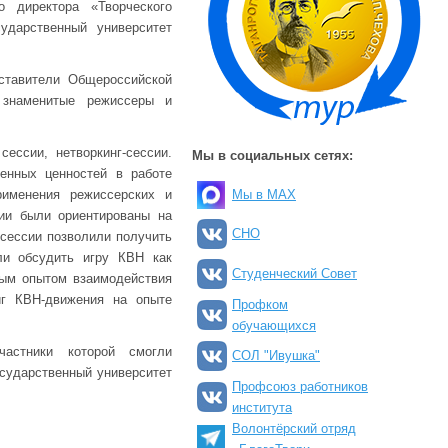
о директора «Творческого
ударственный университет
ставители Общероссийской
, знаменитые режиссеры и
ессии, нетворкинг-сессии.
Мы в социальных сетях:
енных ценностей в работе
рименения режиссерских и
Мы в MAX
сии были ориентированы на
СНО
сессии позволили получить
ли обсудить игру КВН как
Студенческий Совет
ым опытом взаимодействия
иг КВН-движения на опыте
Профком
обучающихся
частники которой смогли
СОЛ "Ивушка"
сударственный университет
Профсоюз работников
института
Волонтёрский отряд