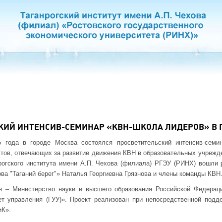
КИЙ ИНТЕНСИВ-СЕМИНАР «КВН-ШКОЛА ЛИДЕРОВ» В 
 года в городе Москва состоялся просветительский интенсив-семи
тов, отвечающих за развитие движения КВН в образовательных учрежд
нрогского института имени А.П. Чехова (филиала) РГЭУ (РИНХ) вошли
ва "Таганий берег"» Наталья Георгиевна Грязнова и члены команды КВН
я – Министерство науки и высшего образования Российской Федера
ет управления (ГУУ)». Проект реализован при непосредственной под
иК».