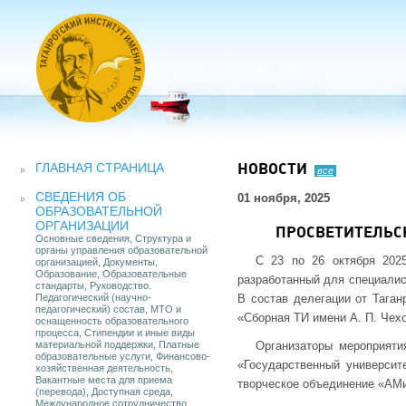
ГЛАВНАЯ СТРАНИЦА
НОВОСТИ
все
СВЕДЕНИЯ ОБ
01 ноября, 2025
ОБРАЗОВАТЕЛЬНОЙ
ОРГАНИЗАЦИИ
ПРОСВЕТИТЕЛЬС
Основные сведения, Структура и
органы управления образовательной
С 23 по 26 октября 2025
организацией, Документы,
Образование, Образовательные
разработанный для специалис
стандарты, Руководство.
Педагогический (научно-
В состав делегации от Тага
педагогический) состав, МТО и
«Сборная ТИ имени А. П. Чехо
оснащенность образовательного
процесса, Стипендии и иные виды
материальной поддержки, Платные
Организаторы мероприяти
образовательные услуги, Финансово-
«Государственный университ
хозяйственная деятельность,
Вакантные места для приема
творческое объединение «АМ
(перевода), Доступная среда,
Международное сотрудничество