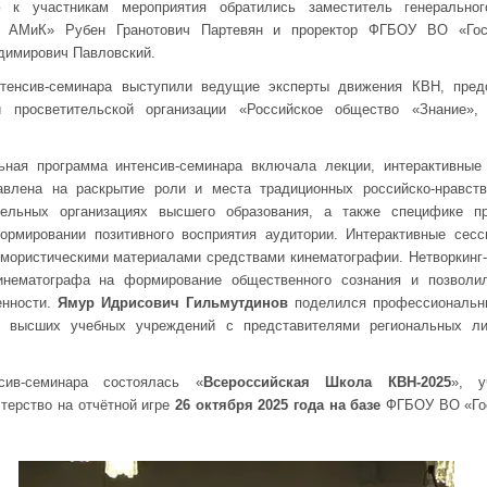
 к участникам мероприятия обратились заместитель генеральног
ия АМиК» Рубен Гранотович Партевян и проректор ФГБОУ ВО «Гос
димирович Павловский.
тенсив-семинара выступили ведущие эксперты движения КВН, пред
ой просветительской организации «Российское общество «Знание»
ьная программа интенсив-семинара включала лекции, интерактивные с
авлена на раскрытие роли и места традиционных российско-нравств
ельных организациях высшего образования, а также специфике п
ормировании позитивного восприятия аудитории. Интерактивные сес
мористическими материалами средствами кинематографии. Нетворкинг-
инематографа на формирование общественного сознания и позволи
енности.
Ямур Идрисович Гильмутдинов
поделился профессиональн
Н высших учебных учреждений с представителями региональных л
ив-семинара состоялась «
Всероссийская Школа КВН-2025
», у
терство на отчётной игре
26 октября 2025 года на базе
ФГБОУ ВО «Го