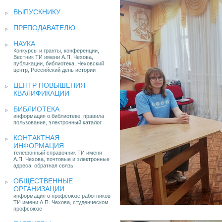
ВЫПУСКНИКУ
ПРЕПОДАВАТЕЛЮ
НАУКА
Конкурсы и гранты, конференции,
Вестник ТИ имени А.П. Чехова,
публикации, библиотека, Чеховский
центр, Российский день истории
ЦЕНТР ПОВЫШЕНИЯ
КВАЛИФИКАЦИИ
БИБЛИОТЕКА
информация о библиотеке, правила
пользования, электронный каталог
КОНТАКТНАЯ
ИНФОРМАЦИЯ
телефонный справочник ТИ имени
А.П. Чехова, почтовые и электронные
адреса, обратная связь
ОБЩЕСТВЕННЫЕ
ОРГАНИЗАЦИИ
информация о профсоюзе работников
ТИ имени А.П. Чехова, студенческом
профсоюзе