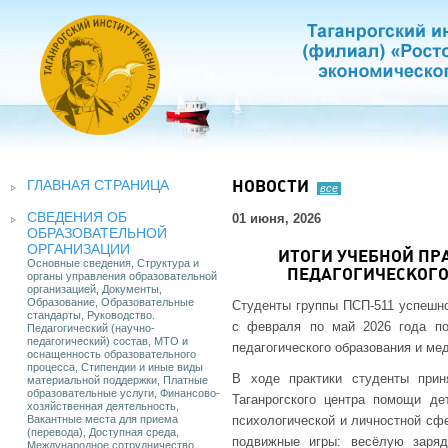
ГЛАВНАЯ СТРАНИЦА
НОВОСТИ
все
СВЕДЕНИЯ ОБ
01 июня, 2026
ОБРАЗОВАТЕЛЬНОЙ
ОРГАНИЗАЦИИ
ИТОГИ УЧЕБНОЙ ПР
Основные сведения, Структура и
ПЕДАГОГИЧЕСКОГ
органы управления образовательной
организацией, Документы,
Образование, Образовательные
Студенты группы ПСП-511 успешно
стандарты, Руководство.
с февраля по май 2026 года по
Педагогический (научно-
педагогический) состав, МТО и
педагогического образования и ме
оснащенность образовательного
процесса, Стипендии и иные виды
В ходе практики студенты при
материальной поддержки, Платные
образовательные услуги, Финансово-
Таганрогского центра помощи д
хозяйственная деятельность,
Вакантные места для приема
психологической и личностной сфе
(перевода), Доступная среда,
подвижные игры: весёлую заряд
Международное сотрудничество