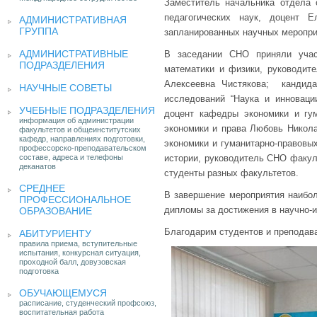
Заместитель начальника отдела 
педагогических наук, доцент 
АДМИНИСТРАТИВНАЯ
ГРУППА
запланированных научных меропри
АДМИНИСТРАТИВНЫЕ
В заседании СНО приняли учас
ПОДРАЗДЕЛЕНИЯ
математики и физики, руководит
Алексеевна Чистякова; кандида
НАУЧНЫЕ СОВЕТЫ
исследований “Наука и инноваци
УЧЕБНЫЕ ПОДРАЗДЕЛЕНИЯ
доцент кафедры экономики и гу
информация об администрации
экономики и права Любовь Никола
факультетов и общеинститутских
кафедр, направлениях подготовки,
экономики и гуманитарно-правовы
профессорско-преподавательском
составе, адреса и телефоны
истории, руководитель СНО факул
деканатов
студенты разных факультетов.
СРЕДНЕЕ
В завершение мероприятия наибо
ПРОФЕССИОНАЛЬНОЕ
дипломы за достижения в научно-и
ОБРАЗОВАНИЕ
Благодарим студентов и преподава
АБИТУРИЕНТУ
правила приема, вступительные
испытания, конкурсная ситуация,
проходной балл, довузовская
подготовка
ОБУЧАЮЩЕМУСЯ
расписание, студенческий профсоюз,
воспитательная работа