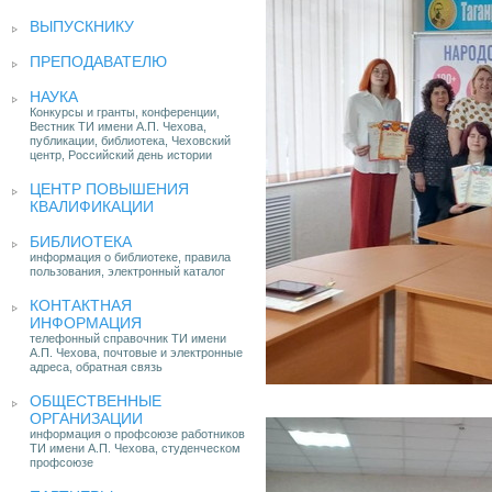
ВЫПУСКНИКУ
ПРЕПОДАВАТЕЛЮ
НАУКА
Конкурсы и гранты, конференции,
Вестник ТИ имени А.П. Чехова,
публикации, библиотека, Чеховский
центр, Российский день истории
ЦЕНТР ПОВЫШЕНИЯ
КВАЛИФИКАЦИИ
БИБЛИОТЕКА
информация о библиотеке, правила
пользования, электронный каталог
КОНТАКТНАЯ
ИНФОРМАЦИЯ
телефонный справочник ТИ имени
А.П. Чехова, почтовые и электронные
адреса, обратная связь
ОБЩЕСТВЕННЫЕ
ОРГАНИЗАЦИИ
информация о профсоюзе работников
ТИ имени А.П. Чехова, студенческом
профсоюзе