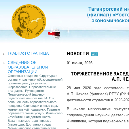
ГЛАВНАЯ СТРАНИЦА
НОВОСТИ
все
СВЕДЕНИЯ ОБ
01 июня, 2026
ОБРАЗОВАТЕЛЬНОЙ
ОРГАНИЗАЦИИ
ТОРЖЕСТВЕННОЕ ЗАСЕД
Основные сведения, Структура и
А.П. Ч
органы управления образовательной
организацией, Документы,
Образование, Образовательные
28 мая 2026 года состоялось т
стандарты, Руководство.
А.П. Чехова (филиала) РГЭУ (РИН
Педагогический (научно-
педагогический) состав, МТО и
деятельности студентов в 2025-202
оснащенность образовательного
процесса, Стипендии и иные виды
В начале мероприятия присутс
материальной поддержки, Платные
образовательные услуги, Финансово-
сопровождения научной деятельно
хозяйственная деятельность,
Вакантные места для приема
Филиппова, которая подчеркнула 
(перевода), Доступная среда,
Международное сотрудничество