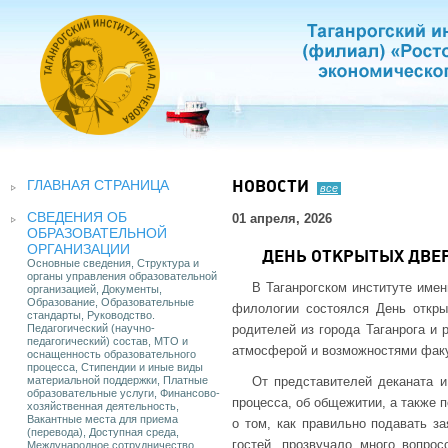
ГЛАВНАЯ СТРАНИЦА
НОВОСТИ
все
СВЕДЕНИЯ ОБ
01 апреля, 2026
ОБРАЗОВАТЕЛЬНОЙ
ОРГАНИЗАЦИИ
ДЕНЬ ОТКРЫТЫХ ДВЕ
Основные сведения, Структура и
органы управления образовательной
В Таганрогском институте имен
организацией, Документы,
Образование, Образовательные
филологии состоялся День откры
стандарты, Руководство.
Педагогический (научно-
родителей из города Таганрога и 
педагогический) состав, МТО и
атмосферой и возможностями факу
оснащенность образовательного
процесса, Стипендии и иные виды
материальной поддержки, Платные
От представителей деканата и
образовательные услуги, Финансово-
процесса, об общежитии, а также
хозяйственная деятельность,
Вакантные места для приема
о том, как правильно подавать за
(перевода), Доступная среда,
гостей, прозвучало много вопро
Международное сотрудничество