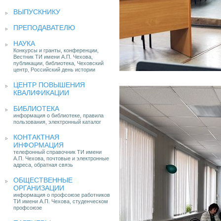
ВЫПУСКНИКУ
ПРЕПОДАВАТЕЛЮ
НАУКА
Конкурсы и гранты, конференции,
Вестник ТИ имени А.П. Чехова,
публикации, библиотека, Чеховский
центр, Российский день истории
ЦЕНТР ПОВЫШЕНИЯ
КВАЛИФИКАЦИИ
БИБЛИОТЕКА
информация о библиотеке, правила
пользования, электронный каталог
КОНТАКТНАЯ
ИНФОРМАЦИЯ
телефонный справочник ТИ имени
А.П. Чехова, почтовые и электронные
адреса, обратная связь
ОБЩЕСТВЕННЫЕ
ОРГАНИЗАЦИИ
информация о профсоюзе работников
ТИ имени А.П. Чехова, студенческом
профсоюзе